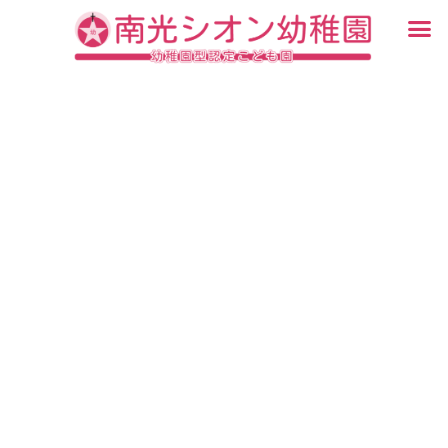
内
メ
容
ニ
入園・見学について
園での生活
認定こども園について
教育について
未就園児教室
ブログ
を
ュ
ス
ー
キ
ッ
プ