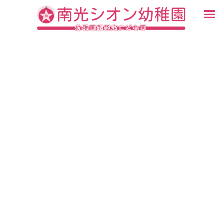
内
メ
容
ニ
入園・見学について
園での生活
認定こども園について
教育について
未就園児教室
ブログ
を
ュ
ス
ー
キ
ッ
プ