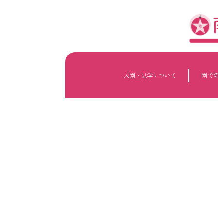
内
容
を
ス
キ
ッ
プ
入園・見学について
園で