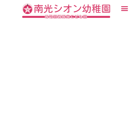
内
メ
容
ニ
入園・見学について
園での生活
認定こども園について
教育について
未就園児教室
ブログ
を
ュ
ス
ー
キ
ッ
プ