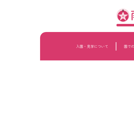
内
容
を
ス
キ
ッ
プ
入園・見学について
園で