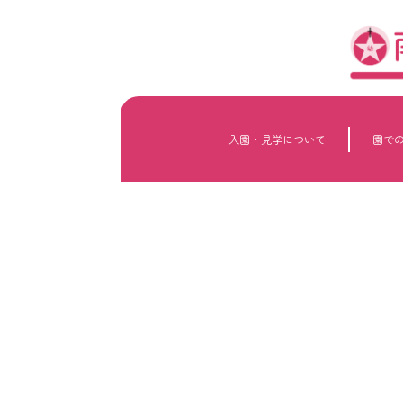
内
容
を
ス
キ
ッ
プ
入園・見学について
園で