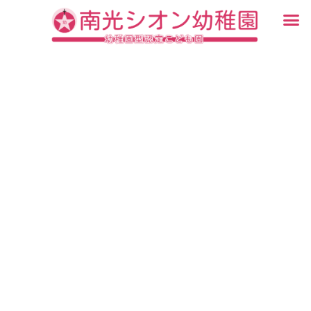
内
メ
容
ニ
入園・見学について
園での生活
認定こども園について
教育について
未就園児教室
ブログ
を
ュ
ス
ー
キ
ッ
プ