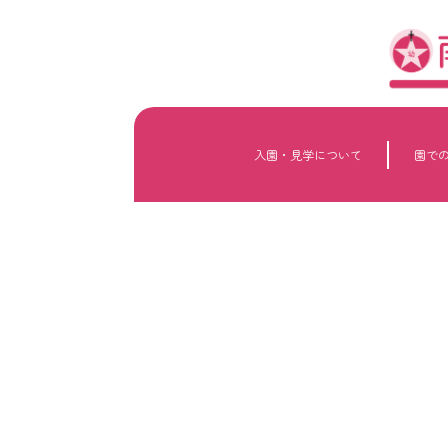
内
容
を
ス
キ
ッ
プ
入園・見学について
園で