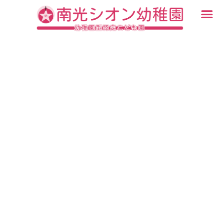
内
メ
容
ニ
入園・見学について
園での生活
認定こども園について
教育について
未就園児教室
ブログ
を
ュ
ス
ー
キ
ッ
プ