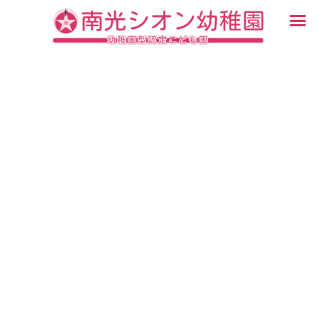
内
メ
容
ニ
入園・見学について
園での生活
認定こども園について
教育について
未就園児教室
ブログ
を
ュ
ス
ー
キ
ッ
プ