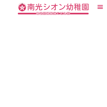
内
メ
容
ニ
入園・見学について
園での生活
認定こども園について
教育について
未就園児教室
ブログ
を
ュ
ス
ー
キ
ッ
プ