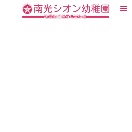
内
メ
容
ニ
入園・見学について
園での生活
認定こども園について
教育について
未就園児教室
ブログ
を
ュ
ス
ー
キ
ッ
プ