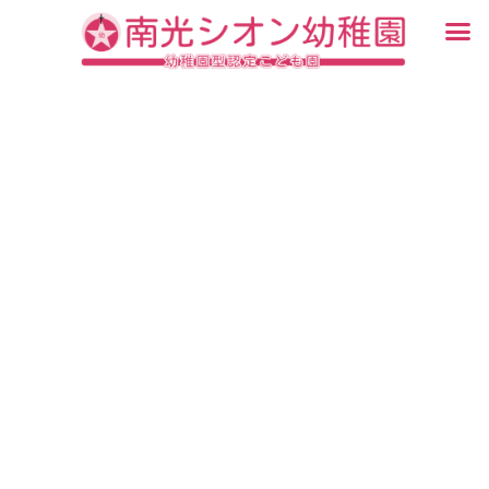
内
メ
容
ニ
入園・見学について
園での生活
認定こども園について
教育について
未就園児教室
ブログ
を
ュ
ス
ー
キ
ッ
プ