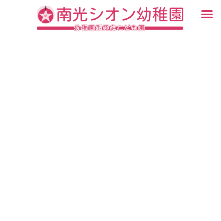
内
メ
容
ニ
入園・見学について
園での生活
認定こども園について
教育について
未就園児教室
ブログ
を
ュ
ス
ー
キ
ッ
プ