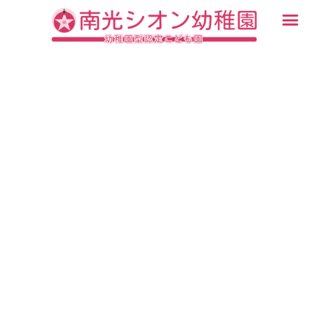
内
メ
容
ニ
入園・見学について
園での生活
認定こども園について
教育について
未就園児教室
ブログ
を
ュ
ス
ー
キ
ッ
プ