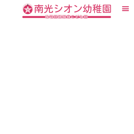
内
メ
容
ニ
入園・見学について
園での生活
認定こども園について
教育について
未就園児教室
ブログ
を
ュ
ス
ー
キ
ッ
プ