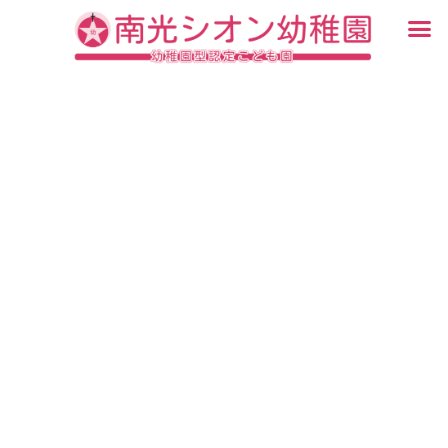
内
メ
容
ニ
入園・見学について
園での生活
認定こども園について
教育について
未就園児教室
ブログ
を
ュ
ス
ー
キ
ッ
プ