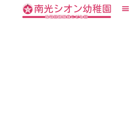
内
メ
容
ニ
入園・見学について
園での生活
認定こども園について
教育について
未就園児教室
ブログ
を
ュ
ス
ー
キ
ッ
プ