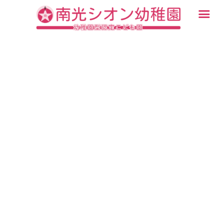
内
メ
容
ニ
入園・見学について
園での生活
認定こども園について
教育について
未就園児教室
ブログ
を
ュ
ス
ー
キ
ッ
プ