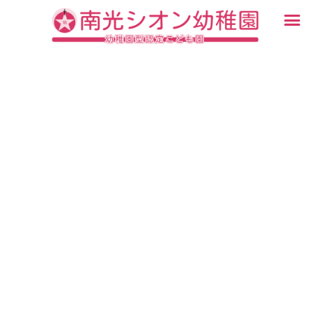
内
メ
容
ニ
入園・見学について
園での生活
認定こども園について
教育について
未就園児教室
ブログ
を
ュ
ス
ー
キ
ッ
プ