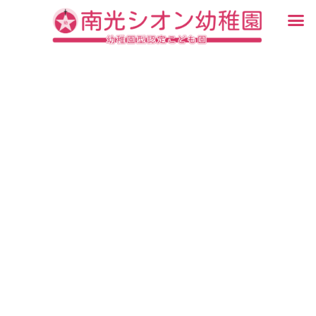
内
メ
容
ニ
入園・見学について
園での生活
認定こども園について
教育について
未就園児教室
ブログ
を
ュ
ス
ー
キ
ッ
プ