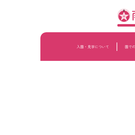
内
容
を
ス
キ
ッ
プ
入園・見学について
園で