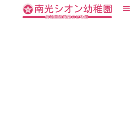
内
メ
容
ニ
入園・見学について
園での生活
認定こども園について
教育について
未就園児教室
ブログ
を
ュ
ス
ー
キ
ッ
プ