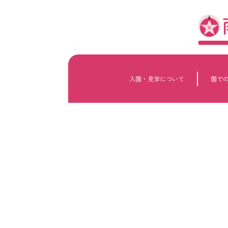
内
容
を
ス
キ
ッ
プ
入園・見学について
園で