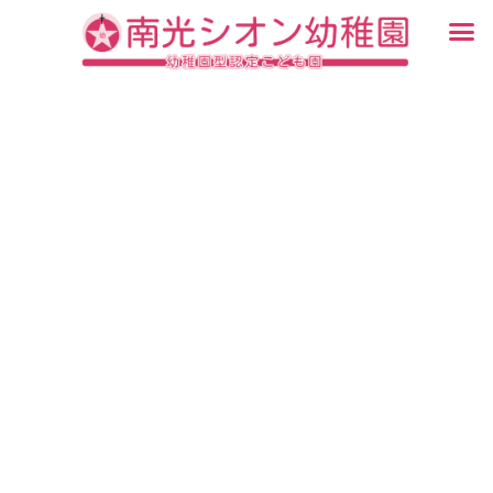
内
メ
容
ニ
入園・見学について
園での生活
認定こども園について
教育について
未就園児教室
ブログ
を
ュ
ス
ー
キ
ッ
プ