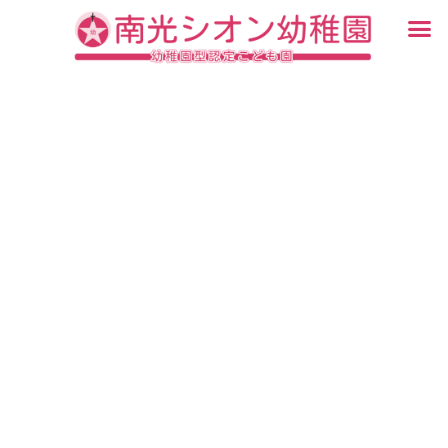
内
メ
容
ニ
入園・見学について
園での生活
認定こども園について
教育について
未就園児教室
ブログ
を
ュ
ス
ー
キ
ッ
プ