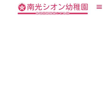
内
メ
容
ニ
入園・見学について
園での生活
認定こども園について
教育について
未就園児教室
ブログ
を
ュ
ス
ー
キ
ッ
プ