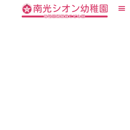
内
メ
容
ニ
入園・見学について
園での生活
認定こども園について
教育について
未就園児教室
ブログ
を
ュ
ス
ー
キ
ッ
プ