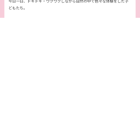
今日一日、ドキドキ・ワクワクしながら自然の中で色々な体験をした子
どもたち。
友だちと先生と一緒に協力して楽しく過ごすことができました。
今は…すやすやと全員眠っています。