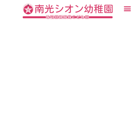
内
メ
容
ニ
入園・見学について
園での生活
認定こども園について
教育について
未就園児教室
ブログ
を
ュ
ス
ー
キ
ッ
プ