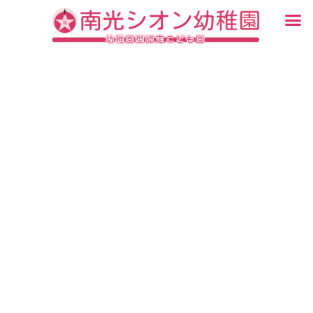
内
メ
容
ニ
入園・見学について
園での生活
認定こども園について
教育について
未就園児教室
ブログ
を
ュ
ス
ー
キ
ッ
プ