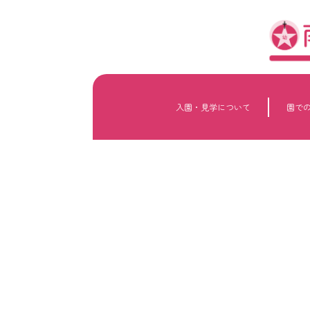
内
容
を
ス
キ
ッ
プ
入園・見学について
園で