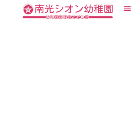
内
メ
容
ニ
入園・見学について
園での生活
認定こども園について
教育について
未就園児教室
ブログ
を
ュ
ス
ー
キ
ッ
プ