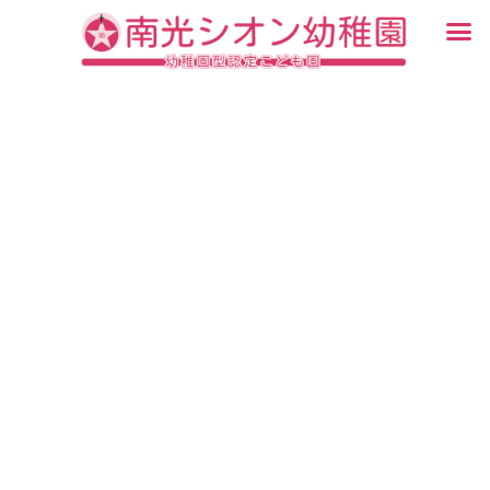
内
メ
容
ニ
入園・見学について
園での生活
認定こども園について
教育について
未就園児教室
ブログ
を
ュ
ス
ー
キ
ッ
プ