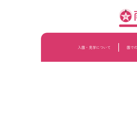
内
容
を
ス
キ
ッ
プ
入園・見学について
園で