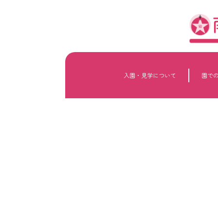
内
容
を
ス
キ
ッ
プ
入園・見学について
園で