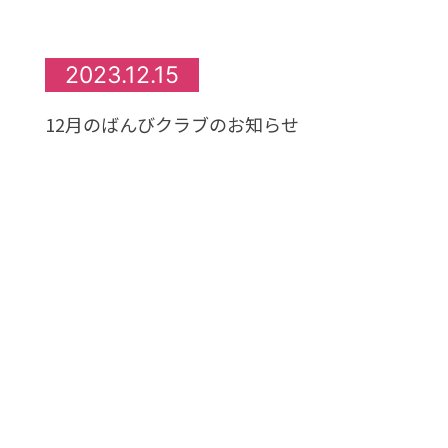
2023.12.15
12月のばんびクラブのお知らせ
ばんびクラブのお友だち、元気に過ごしていま
１２月
のばんびクラブは…
日時：１２月１９日（火）１０：３０~１１：
内容：「クリスマス会」~サンタさんに会えるか
持ち物：健康観察カード・ばんびカード・水筒
※着替えは、各自必要に応じてご用意ください