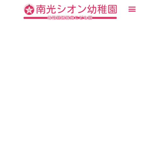
内
メ
容
ニ
入園・見学について
園での生活
認定こども園について
教育について
未就園児教室
ブログ
を
ュ
ス
ー
キ
ッ
プ