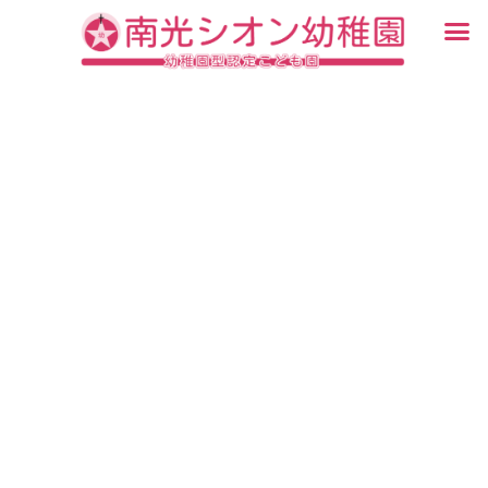
内
メ
容
ニ
入園・見学について
園での生活
認定こども園について
教育について
未就園児教室
ブログ
を
ュ
ス
ー
キ
ッ
プ