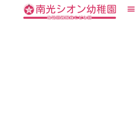
内
メ
容
ニ
入園・見学について
園での生活
認定こども園について
教育について
未就園児教室
ブログ
を
ュ
ス
ー
キ
ッ
プ