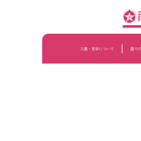
内
容
を
ス
キ
ッ
プ
入園・見学について
園で