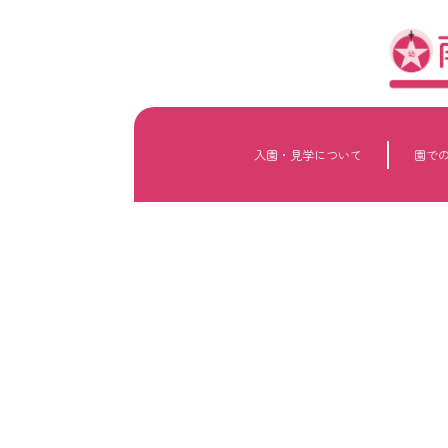
内
容
を
ス
キ
ッ
プ
入園・見学について
園で