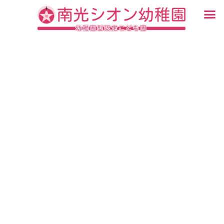
内
メ
容
ニ
入園・見学について
園での生活
認定こども園について
教育について
未就園児教室
ブログ
を
ュ
ス
ー
キ
ッ
プ