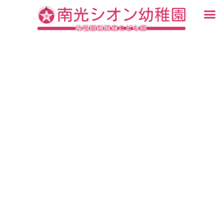
内
メ
容
ニ
入園・見学について
園での生活
認定こども園について
教育について
未就園児教室
ブログ
を
ュ
ス
ー
キ
ッ
プ