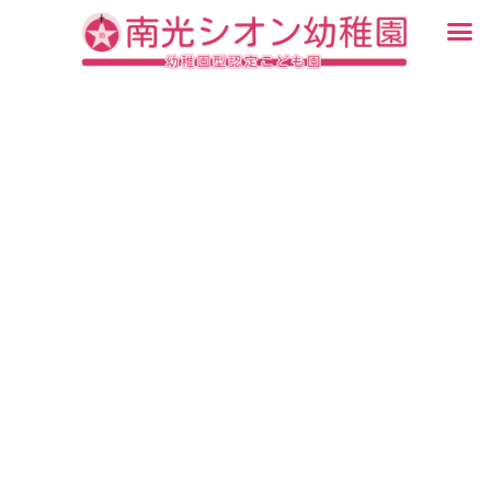
内
メ
容
ニ
入園・見学について
園での生活
認定こども園について
教育について
未就園児教室
ブログ
を
ュ
ス
ー
キ
ッ
プ