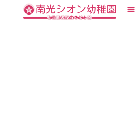
内
メ
容
ニ
入園・見学について
園での生活
認定こども園について
教育について
未就園児教室
ブログ
を
ュ
ス
ー
キ
ッ
プ