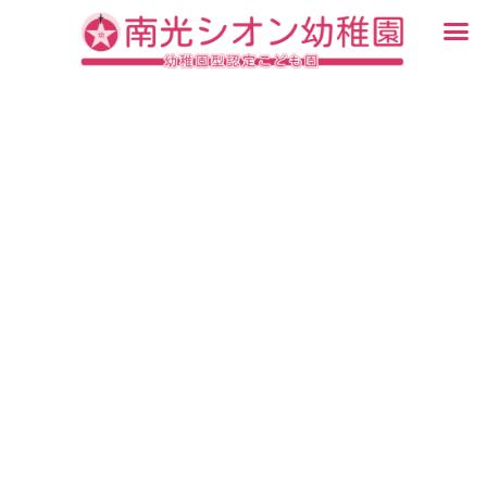
内
メ
容
ニ
入園・見学について
園での生活
認定こども園について
教育について
未就園児教室
ブログ
を
ュ
ス
ー
キ
ッ
プ