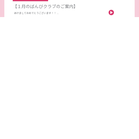
【１月のばんびクラブのご案内】
あけましておめでとうございます！！ ...
2025.12.08
【１２月のばんびクラブのご案内】
１２月のばんびクラブは… 日時：１２月１６日（火）...
2025.11.04
【１１月のばんびクラブのご案内】
１１月のばんびクラブは… 日時：１１月１１日（火）...