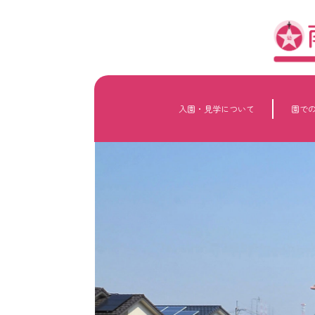
内
容
を
ス
キ
ッ
プ
入園・見学について
園で